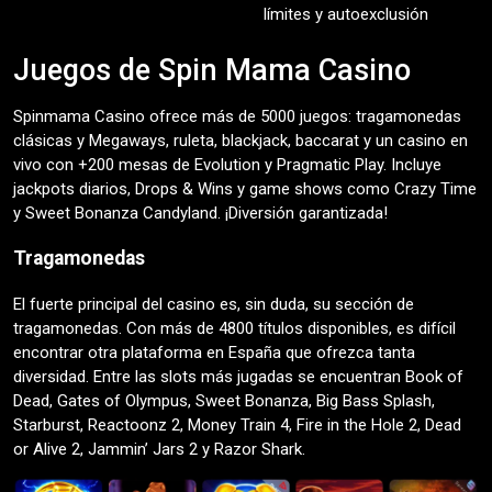
límites y autoexclusión
Juegos de Spin Mama Casino
Spinmama Casino ofrece más de 5000 juegos: tragamonedas
clásicas y Megaways, ruleta, blackjack, baccarat y un casino en
vivo con +200 mesas de Evolution y Pragmatic Play. Incluye
jackpots diarios, Drops & Wins y game shows como Crazy Time
y Sweet Bonanza Candyland. ¡Diversión garantizada!
Tragamonedas
El fuerte principal del casino es, sin duda, su sección de
tragamonedas. Con más de 4800 títulos disponibles, es difícil
encontrar otra plataforma en España que ofrezca tanta
diversidad. Entre las slots más jugadas se encuentran Book of
Dead, Gates of Olympus, Sweet Bonanza, Big Bass Splash,
Starburst, Reactoonz 2, Money Train 4, Fire in the Hole 2, Dead
or Alive 2, Jammin’ Jars 2 y Razor Shark.