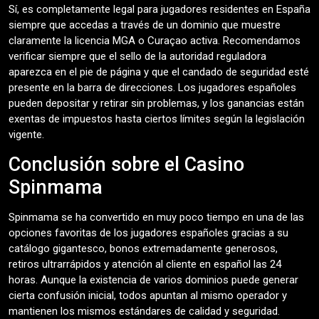
Sí, es completamente legal para jugadores residentes en España
siempre que accedas a través de un dominio que muestre
claramente la licencia MGA o Curaçao activa. Recomendamos
verificar siempre que el sello de la autoridad reguladora
aparezca en el pie de página y que el candado de seguridad esté
presente en la barra de direcciones. Los jugadores españoles
pueden depositar y retirar sin problemas, y los ganancias están
exentas de impuestos hasta ciertos límites según la legislación
vigente.
Conclusión sobre el Casino
Spinmama
Spinmama se ha convertido en muy poco tiempo en una de las
opciones favoritas de los jugadores españoles gracias a su
catálogo gigantesco, bonos extremadamente generosos,
retiros ultrarrápidos y atención al cliente en español las 24
horas. Aunque la existencia de varios dominios puede generar
cierta confusión inicial, todos apuntan al mismo operador y
mantienen los mismos estándares de calidad y seguridad.