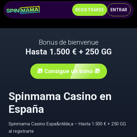
REGISTRARSE
ENTRAR
Bonus de bienvenue
Hasta 1.500 € + 250 GG
🎁 Consigue un bono 🎁
Spinmama Casino en
España
Spinmama Casino Espa&ntilde;a – Hasta 1.500 € + 250 GG
al registrarte