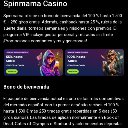
Spinmama Casino
Spinmama ofrece un bono de bienvenida del 100 % hasta 1.500
€ + 250 giros gratis. Además, cashback hasta 25 %, ruleta de la
suerte diaria, torneos semanales y misiones con premios. El
programa VIP incluye gestor personal y retiradas sin límite.
¡Promociones constantes y muy generosas!
Bono de bienvenida
El paquete de bienvenida actual es uno de los más competitivos
del mercado español: con tu primer depósito recibes el 100 %
hasta 1.500 € más 250 tiradas gratis repartidas en 5 días (50
giros diarios). Las tiradas se aplican normalmente en Book of
Dead, Gates of Olympus o Starburst y solo necesitas depositar